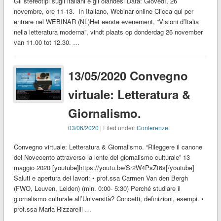
Gli stereotipi sugli italiani e gli olandesi Data: Giovedì, 26
novembre, ore 11-13. In Italiano, Webinar online Clicca qui per
entrare nel WEBINAR (NL)Het eerste evenement, “Visioni d’Italia
nella letteratura moderna”, vindt plaats op donderdag 26 november
van 11.00 tot 12.30. …
13/05/2020 Convegno
virtuale: Letteratura &
Giornalismo.
03/06/2020
| Filed under:
Conferenze
Convegno virtuale: Letteratura & Giornalismo. “Rileggere il canone
del Novecento attraverso la lente del giornalismo culturale” 13
maggio 2020 [youtube]https://youtu.be/Sr2W4PsZt6s[/youtube]
Saluti e apertura dei lavori: • prof.ssa Carmen Van den Bergh
(FWO, Leuven, Leiden) (min. 0:00- 5:30) Perché studiare il
giornalismo culturale all’Università? Concetti, definizioni, esempi. •
prof.ssa Maria Rizzarelli …