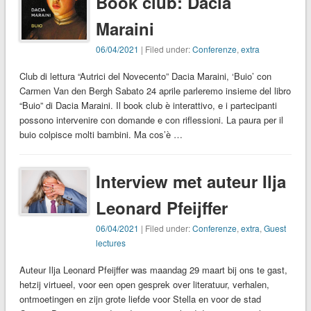
Book club: Dacia
Maraini
06/04/2021
| Filed under:
Conferenze
,
extra
Club di lettura “Autrici del Novecento” Dacia Maraini, ‘Buio’ con
Carmen Van den Bergh Sabato 24 aprile parleremo insieme del libro
“Buio” di Dacia Maraini. Il book club è interattivo, e i partecipanti
possono intervenire con domande e con riflessioni. La paura per il
buio colpisce molti bambini. Ma cos’è …
Interview met auteur Ilja
Leonard Pfeijffer
06/04/2021
| Filed under:
Conferenze
,
extra
,
Guest
lectures
Auteur Ilja Leonard Pfeijffer was maandag 29 maart bij ons te gast,
hetzij virtueel, voor een open gesprek over literatuur, verhalen,
ontmoetingen en zijn grote liefde voor Stella en voor de stad