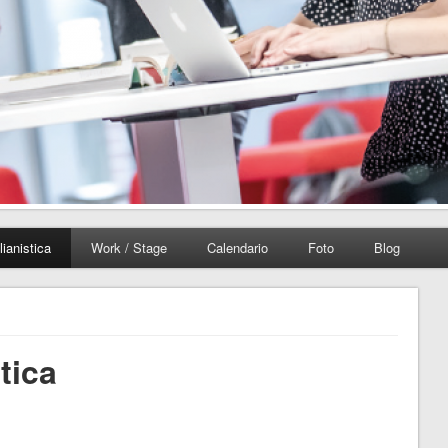
lianistica
Work / Stage
Calendario
Foto
Blog
tica