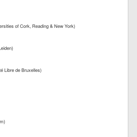
versities of Cork, Reading & New York)
Leiden)
té Libre de Bruxelles)
am)