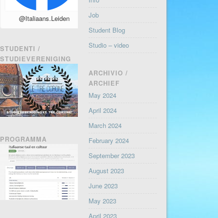
Job
@Italiaans.Leiden
Student Blog
Studio – video
STUDENTI /
STUDIEVERENIGING
ARCHIVIO /
ARCHIEF
May 2024
April 2024
March 2024
PROGRAMMA
February 2024
September 2023
August 2023
June 2023
May 2023
April 2023