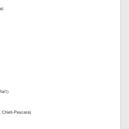
a)
Rai1)
, Chieti-Pescara)