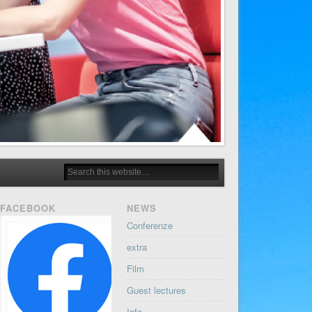
FACEBOOK
NEWS
Conferenze
extra
Film
Guest lectures
Info