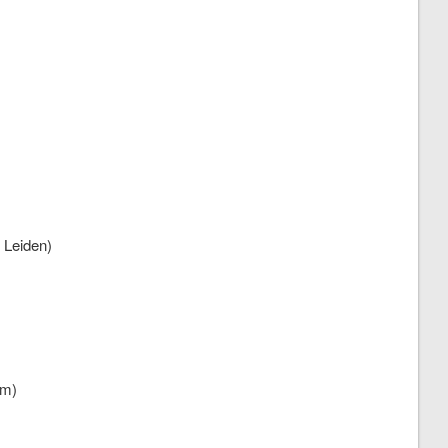
 Leiden)
am)