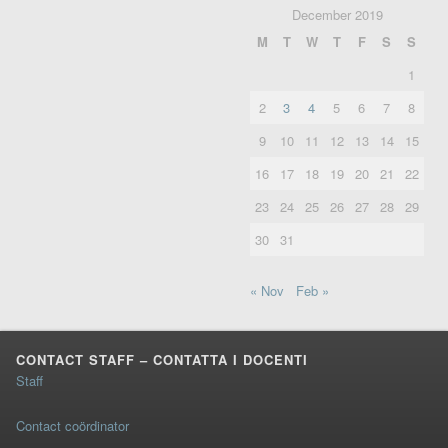
December 2019
M
T
W
T
F
S
S
1
2
3
4
5
6
7
8
9
10
11
12
13
14
15
16
17
18
19
20
21
22
23
24
25
26
27
28
29
30
31
« Nov
Feb »
CONTACT STAFF – CONTATTA I DOCENTI
Staff
Contact coördinator