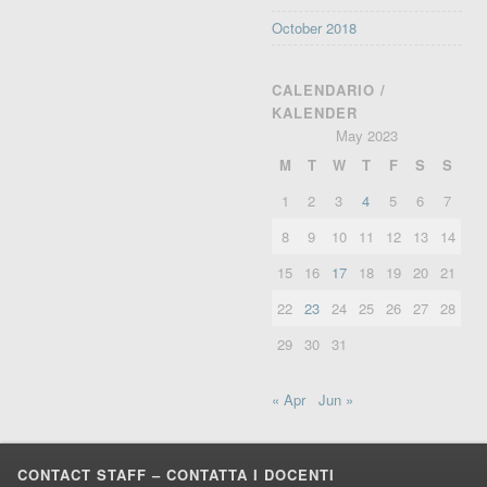
October 2018
CALENDARIO /
KALENDER
May 2023
M
T
W
T
F
S
S
1
2
3
4
5
6
7
8
9
10
11
12
13
14
15
16
17
18
19
20
21
22
23
24
25
26
27
28
29
30
31
« Apr
Jun »
CONTACT STAFF – CONTATTA I DOCENTI