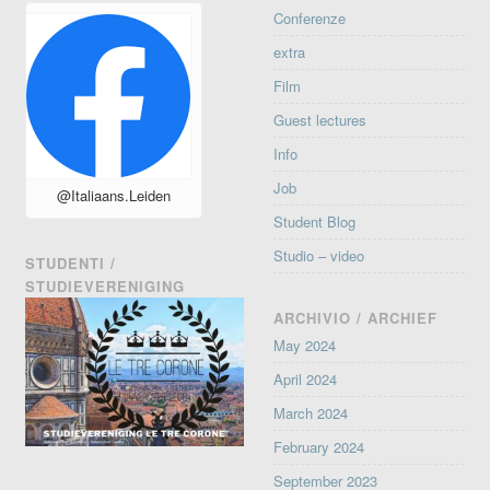
Conferenze
extra
Film
Guest lectures
Info
Job
@Italiaans.Leiden
Student Blog
Studio – video
STUDENTI /
STUDIEVERENIGING
ARCHIVIO / ARCHIEF
May 2024
April 2024
March 2024
February 2024
September 2023