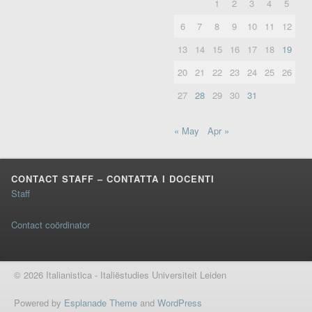
1
2
3
4
5
6
7
8
9
10
11
12
13
14
15
16
17
18
19
20
21
22
23
24
25
26
27
28
29
30
31
« May
Apr »
CONTACT STAFF – CONTATTA I DOCENTI
Staff
Contact coördinator
© 2026 Italianistica - Italiëstudies Universiteit Leiden
Powered by
Esplanade Theme
and
WordPress