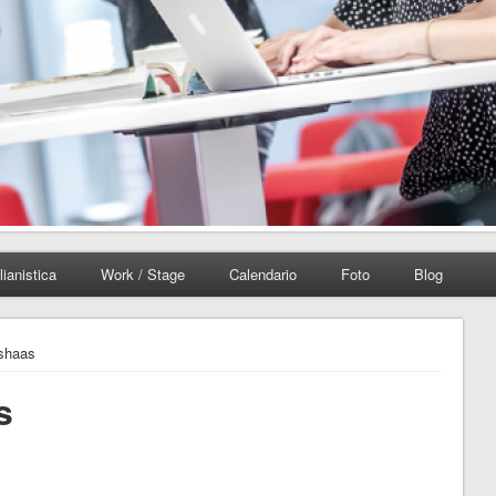
lianistica
Work / Stage
Calendario
Foto
Blog
ashaas
s