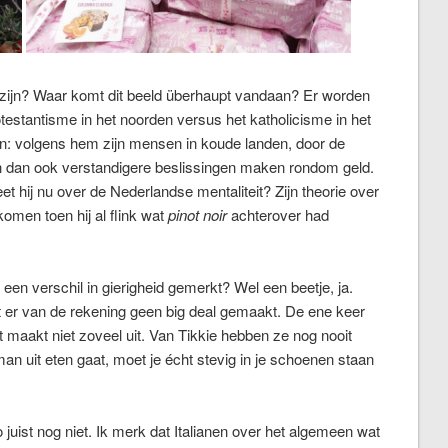
ig zijn? Waar komt dit beeld überhaupt vandaan? Er worden
testantisme in het noorden versus het katholicisme in het
: volgens hem zijn mensen in koude landen, door de
en dan ook verstandigere beslissingen maken rondom geld.
hij nu over de Nederlandse mentaliteit? Zijn theorie over
omen toen hij al flink wat
pinot noir
achterover had
k een verschil in gierigheid gemerkt? Wel een beetje, ja.
t er van de rekening geen big deal gemaakt. De ene keer
t maakt niet zoveel uit. Van Tikkie hebben ze nog nooit
man uit eten gaat, moet je écht stevig in je schoenen staan
o juist nog niet. Ik merk dat Italianen over het algemeen wat