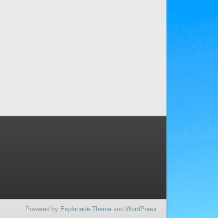
Powered by
Esplanade Theme
and
WordPress