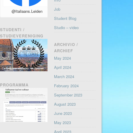
Job
@Italiaans.Leiden
Student Blog
Studio – video
STUDENTI /
STUDIEVERENIGING
ARCHIVIO /
ARCHIEF
May 2024
April 2024
March 2024
PROGRAMMA
February 2024
September 2023
August 2023
June 2023
May 2023
April 2023