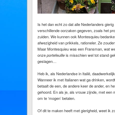
Is het dan echt zo dat alle Nederlanders gier
verschillende oorzaken gegeven, zoals het pro
zuiden. We kunnen ook Montesquieu bedanken
afwezigheid van prikkels, rationeler. Ze zoud
Maar Montesquieu was een Fransman, wat weet 
onze
portefeuille
is misschien wel tot stand gek
geslagen…
Heb ik, als Nederlandse in Italië, daadwerkelij
Wanneer ik met Italianen wat ga drinken, word
betaalt de een, de andere keer de ander, en he
gehoord. En als je, als vrouw zijnde, met een 
om te ‘mogen’ betalen.
Of dit te maken heeft met gierigheid, weet ik z