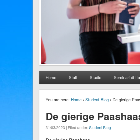
Home
Staff
Studio
Seminari di Ita
You are here:
Home
›
Student Blog
› De gierige Pa
De gierige Paashaa
31/03/2023 | Filed under:
Student Blog
De gierige Paashaas