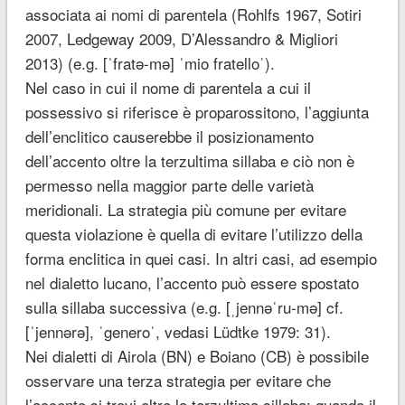
associata ai nomi di parentela (Rohlfs 1967, Sotiri
2007, Ledgeway 2009, D’Alessandro & Migliori
2013) (e.g. [ˈfratə-mə] ˈmio fratelloˈ).
Nel caso in cui il nome di parentela a cui il
possessivo si riferisce è proparossitono, l’aggiunta
dell’enclitico causerebbe il posizionamento
dell’accento oltre la terzultima sillaba e ciò non è
permesso nella maggior parte delle varietà
meridionali. La strategia più comune per evitare
questa violazione è quella di evitare l’utilizzo della
forma enclitica in quei casi. In altri casi, ad esempio
nel dialetto lucano, l’accento può essere spostato
sulla sillaba successiva (e.g. [ˌjennəˈru-mə] cf.
[ˈjennərə], ˈgeneroˈ, vedasi Lüdtke 1979: 31).
Nei dialetti di Airola (BN) e Boiano (CB) è possibile
osservare una terza strategia per evitare che
l’accento si trovi oltre la terzultima sillaba: quando il