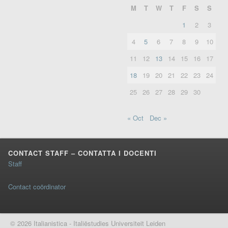
M
T
W
T
F
S
S
1
2
3
4
5
6
7
8
9
10
11
12
13
14
15
16
17
18
19
20
21
22
23
24
25
26
27
28
29
30
« Oct
Dec »
CONTACT STAFF – CONTATTA I DOCENTI
Staff
Contact coördinator
© 2026 Italianistica - Italiëstudies Universiteit Leiden