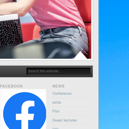
FACEBOOK
NEWS
Conferenze
extra
Film
Guest lectures
Info