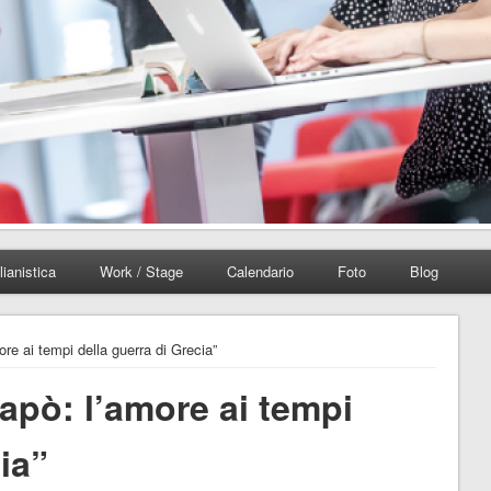
lianistica
Work / Stage
Calendario
Foto
Blog
more ai tempi della guerra di Grecia”
gapò: l’amore ai tempi
ia”