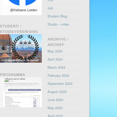
Job
@Italiaans.Leiden
Student Blog
Studio – video
STUDENTI /
STUDIEVERENIGING
ARCHIVIO /
ARCHIEF
May 2024
April 2024
March 2024
PROGRAMMA
February 2024
September 2023
August 2023
June 2023
May 2023
April 2023