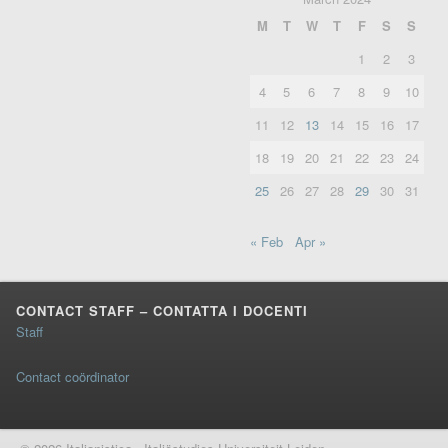
M
T
W
T
F
S
S
1
2
3
4
5
6
7
8
9
10
11
12
13
14
15
16
17
18
19
20
21
22
23
24
25
26
27
28
29
30
31
« Feb
Apr »
CONTACT STAFF – CONTATTA I DOCENTI
Staff
Contact coördinator