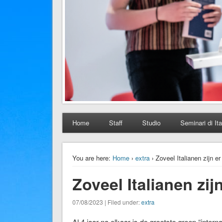
Home
Staff
Studio
Seminari di Ita
You are here:
Home
›
extra
› Zoveel Italianen zijn er
Zoveel Italianen zij
07/08/2023 | Filed under:
extra
Al 4 jaar na elkaar is de grootste groep “intern