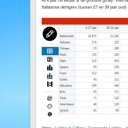
Italiaanse dertigers (tussen 27 en 39 jaar ou
(bron :
Leiden in Cijfers | Gemeente Leiden – I