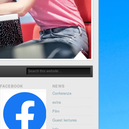
FACEBOOK
NEWS
Conferenze
extra
Film
Guest lectures
Info