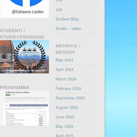
Job
@Italiaans.Leiden
Student Blog
Studio – video
STUDENTI /
STUDIEVERENIGING
ARCHIVIO /
ARCHIEF
May 2024
April 2024
March 2024
PROGRAMMA
February 2024
September 2023
August 2023
June 2023
May 2023
April 2023