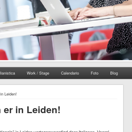
lianistica
Work / Stage
Calendario
Foto
Blog
 in Leiden!
n er in Leiden!
ationals” in Leiden vertegenwoordigd door Italianen. Vooral