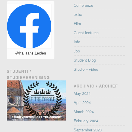
Conferenze
extra
Film
Guest lectures
Info
Job
@Italiaans.Leiden
Student Blog
Studio – video
STUDENTI /
STUDIEVERENIGING
ARCHIVIO / ARCHIEF
May 2024
April 2024
March 2024
February 2024
September 2023