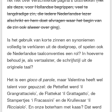
als deze, voor Hollandse begrippen, veel te
langdradige zin, die iedere Nederlandse lezer
afschrikt en hem doet afvragen waar het begin van
de zin ook alweer over ging
).
Is het gebruik van korte zinnen en synoniemen
volledig te verklaren uit de doelgroep, of spelen ook
de Nederlandse taalconventies een rol? In hoeverre
behoud je, als vertaalster, de schrijfstijl uit de
originele taal?
Het is een
, maar Valentina heeft wel
gioco di parole
talent voor gepuzzel: de Petteflet werd ‘il
Grangrattacielo’, de Flattekat ‘il Grattagatto’, de
Stampertjes ‘i Fracassini’ en de Krullevaar ‘il
’. En onze boterham met kaas? Dat werd
Ricciaiolo