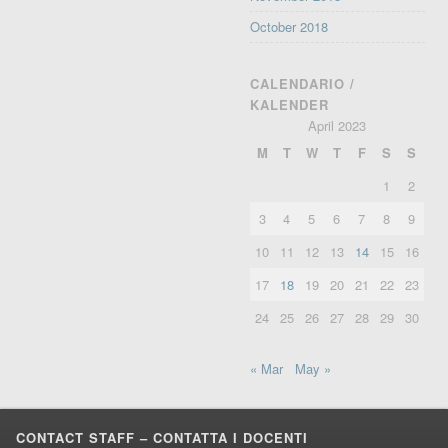
October 2018
CALENDARIO /
KALENDER
April 2023
M
T
W
T
F
S
S
1
2
3
4
5
6
7
8
9
10
11
12
13
14
15
16
17
18
19
20
21
22
23
24
25
26
27
28
29
30
« Mar
May »
CONTACT STAFF – CONTATTA I DOCENTI